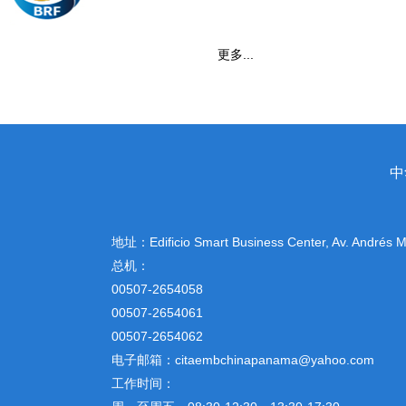
更多...
中
地址：
Edificio Smart Business Center, Av. Andrés
总机：
00507-2654058
00507-2654061
00507-2654062
电子邮箱：citaembchinapanama@yahoo.com
工作时间：