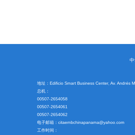
中
地址：
Edificio Smart Business Center, Av. Andrés
总机：
00507-2654058
00507-2654061
00507-2654062
电子邮箱：citaembchinapanama@yahoo.com
工作时间：