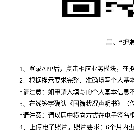
二、“
护
1、
登录
APP
后，点击相应业务模块，在拟
2、
根据提示要求完整、准确填写个人基
*
请
注意：如申请人填写的个人基本信息
3、
在线签字确认《国籍状况声明书》（
*
请注意：请以居中横向方式在电子签名
4、
上传电子照片。照片要求：
6
个月内