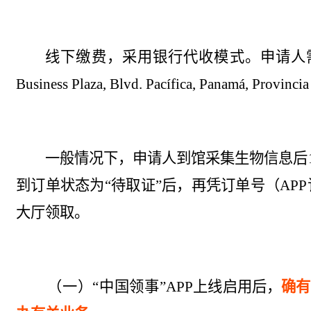
线下缴费，采用银行代收模式。申请人
Business Plaza, Blvd. Pac
í
fic
a
, Panam
á
, Provinci
一般情况下，申请人到馆采集生物信息后
到订单状态为“待取证”后，再
凭订单号（
APP
大厅
领取。
（一）“中国领事”
APP
上线启用后，
确