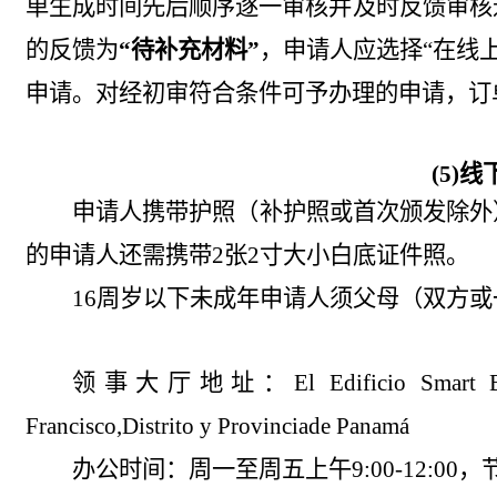
单生成时间先后顺序逐一审核并及时反馈审核
的反馈为
“待补充材料”
，申请人应选择“在线
申请。对经初审符合条件可予办理的申请，订
(5)线
申请人携带护照（补护照或首次颁发除外
的申请人还需携带
2
张
2
寸大小
白底
证件照。
16
周岁以下未成年申请人须父母（双方或
领事大厅
地址：
El Edificio Smart 
Francisco,
Distrito y Provincia
de Panamá
办公时间：周一至周五上午
9:00-12:00
，