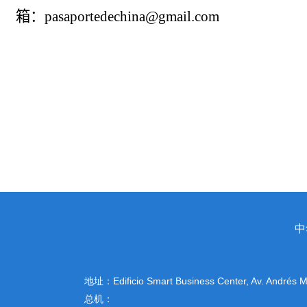
箱：
pasaportedechina@gmail.com
中
地址：
Edificio Smart Business Center, Av. Andrés
总机：