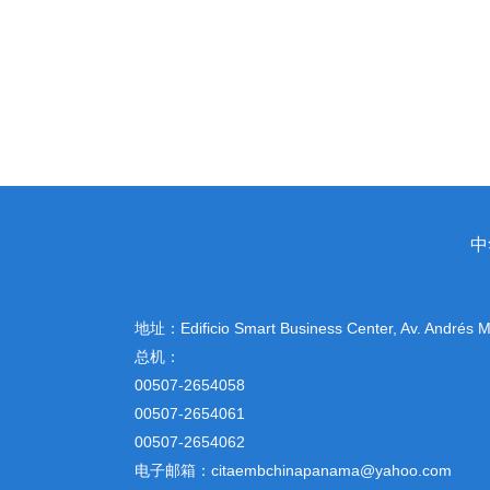
中
地址：
Edificio Smart Business Center, Av. Andrés
总机：
00507-2654058
00507-2654061
00507-2654062
电子邮箱：citaembchinapanama@yahoo.com