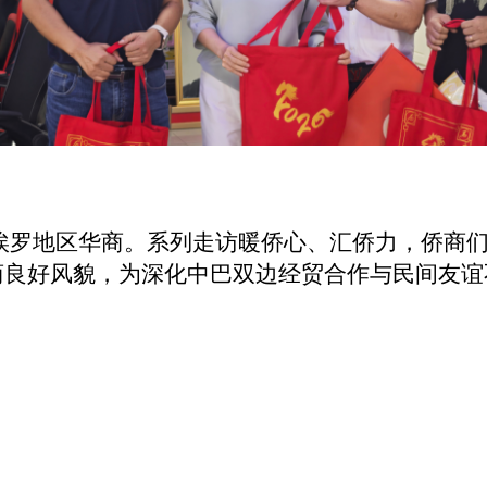
埃罗地区华商。系列走访暖侨心、汇侨力，侨商
商良好风貌，为深化中巴双边经贸合作与民间友谊