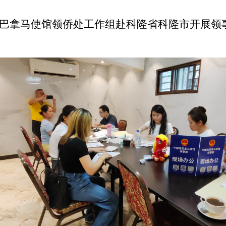
驻巴拿马使馆领侨处工作组赴科隆省科隆市开展领