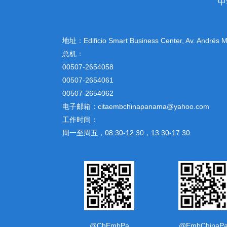
中
地址：
Edificio Smart Business Center, Av. Andrés
总机：
00507-2654058
00507-2654061
00507-2654062
电子邮箱：citaembchinapanama@yahoo.com
工作时间：
周一至周五，08:30-12:30，13:30-17:30
@ChEmbPa
@EmbChinaP