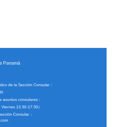
 de Panamá
blico de la Sección Consular：
00
de asuntos consulares：
Viernes 13:30-17:30）
 Sección Consular：
.com