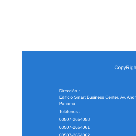
CopyRight
Dirección：
Edificio Smart Business Center, Av. An
Panamá
Teléfonos：
00507-2654058
00507-2654061
00507-2654062